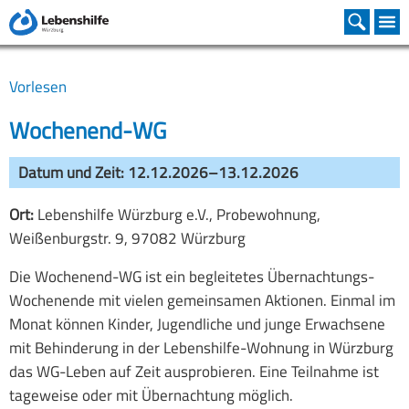
Familienunterstützender Dienst
Heilpädagogische Tagesstätte
Büro für Leichte Sprache
Assistenz beim Wohnen
Christophorus-Schule
Kooperationen
Organisation
Bereiche
Vorstand
Christophorus-Schule
Schulleitung
Leitung
Wochenend-WG
Inklusive WGs
Leistungen
Wohnstätten Mainfranken
Vorlesen
Beirat
Heilpädagogische Tagesstätte
SVE
Pädagogische Arbeit
Beratungseinsätze
Fortbildungen Termine
Mainfränkische Werkstätten
Wochenend-WG
Geschäftsstelle
Inklusive Kita
Grundschulstufe
Fachdienst
Schreib für Leichte Sprache
Stiftung
Datum und Zeit:
12.12.2026–13.12.2026
Satzung
Familienunterstützender Dienst
Mittelschulstufe
Besondere Angebote
Medien Produkte
Ort:
Lebenshilfe Würzburg e.V., Probewohnung,
Weißenburgstr. 9, 97082 Würzburg
Mitglied werden
Urlaub und Freizeit
Berufsschulstufe
Gemeinsam Leben
Die Wochenend-WG ist ein begleitetes Übernachtungs-
Assistenz beim Wohnen
Kooperation und Inklusion
Wochenende mit vielen gemeinsamen Aktionen. Einmal im
Monat können Kinder, Jugendliche und junge Erwachsene
FINK - Freizeit INKlusiv
Schwerpunkte
mit Behinderung in der Lebenshilfe-Wohnung in Würzburg
das WG-Leben auf Zeit ausprobieren. Eine Teilnahme ist
Büro für Leichte Sprache
Besondere Angebote
tageweise oder mit Übernachtung möglich.