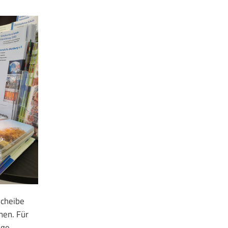
scheibe
men. Für
nge