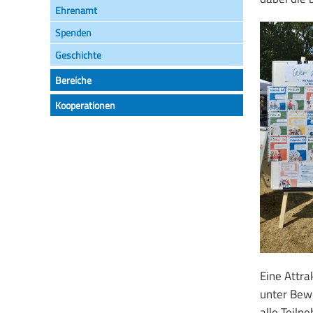
Ehrenamt
Gemeinsam Leben
Spenden
Elternbeirat
Geschichte
Bereiche
SMV
Kooperationen
Links
Eine Attra
unter Bewe
alle Teil