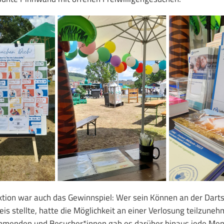
ktion war auch das Gewinnspiel: Wer sein Können an der Dart
is stellte, hatte die Möglichkeit an einer Verlosung teilzuneh
nehmenden und Besucher*innen gab es darüber hinaus jede Me