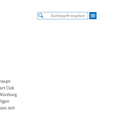
 haupt-
act Club
 Würzburg
ligen
ies sich