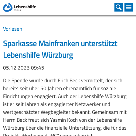
Familienunterstützender Dienst
Heilpädagogische Tagesstätte
Büro für Leichte Sprache
Assistenz beim Wohnen
Christophorus-Schule
Kooperationen
Organisation
Bereiche
Vorstand
Christophorus-Schule
Schulleitung
Leitung
Wochenend-WG
Inklusive WGs
Leistungen
Wohnstätten Mainfranken
Vorlesen
Beirat
Heilpädagogische Tagesstätte
SVE
Pädagogische Arbeit
Beratungseinsätze
Fortbildungen Termine
Mainfränkische Werkstätten
Sparkasse Mainfranken unterstützt
Lebenshilfe Würzburg
Geschäftsstelle
Inklusive Kita
Grundschulstufe
Fachdienst
Schreib für Leichte Sprache
Stiftung
05.12.2023 09:45
Satzung
Familienunterstützender Dienst
Mittelschulstufe
Besondere Angebote
Medien Produkte
Die Spende wurde durch Erich Beck vermittelt, der sich
Mitglied werden
Urlaub und Freizeit
Berufsschulstufe
Gemeinsam Leben
bereits seit über 50 Jahren ehrenamtlich für soziale
Einrichtungen engagiert. Auch der Lebenshilfe Würzburg
Assistenz beim Wohnen
Kooperation und Inklusion
ist er seit Jahren als engagierter Netzwerker und
wertgeschätzter Wegbegleiter bekannt. Gemeinsam mit
FINK - Freizeit INKlusiv
Schwerpunkte
Herrn Beck freut sich Yasmin Koch von der Lebenshilfe
Würzburg über die finanzielle Unterstützung, die für das
Büro für Leichte Sprache
Besondere Angebote
Projekt „Wochenend-WG“ vorgesehen ist.