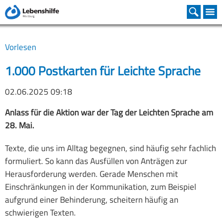
Familienunterstützender Dienst
Heilpädagogische Tagesstätte
Büro für Leichte Sprache
Assistenz beim Wohnen
Christophorus-Schule
Kooperationen
Organisation
Bereiche
Vorstand
Christophorus-Schule
Schulleitung
Leitung
Wochenend-WG
Inklusive WGs
Leistungen
Wohnstätten Mainfranken
Vorlesen
Beirat
Heilpädagogische Tagesstätte
SVE
Pädagogische Arbeit
Beratungseinsätze
Fortbildungen Termine
Mainfränkische Werkstätten
1.000 Postkarten für Leichte Sprache
Geschäftsstelle
Inklusive Kita
Grundschulstufe
Fachdienst
Schreib für Leichte Sprache
Stiftung
02.06.2025 09:18
Satzung
Familienunterstützender Dienst
Mittelschulstufe
Besondere Angebote
Medien Produkte
Anlass für die Aktion war der Tag der Leichten Sprache am
28. Mai.
Mitglied werden
Urlaub und Freizeit
Berufsschulstufe
Gemeinsam Leben
Texte, die uns im Alltag begegnen, sind häufig sehr fachlich
formuliert. So kann das Ausfüllen von Anträgen zur
Assistenz beim Wohnen
Kooperation und Inklusion
Herausforderung werden. Gerade Menschen mit
FINK - Freizeit INKlusiv
Schwerpunkte
Einschränkungen in der Kommunikation, zum Beispiel
aufgrund einer Behinderung, scheitern häufig an
Büro für Leichte Sprache
Besondere Angebote
schwierigen Texten.